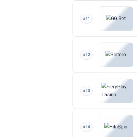
#11
#12
#13
#14