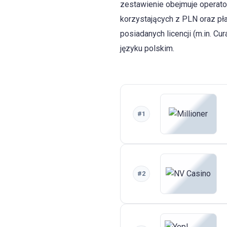
zestawienie obejmuje operato
korzystających z PLN oraz pł
posiadanych licencji (m.in. Cu
języku polskim.
#1
#2