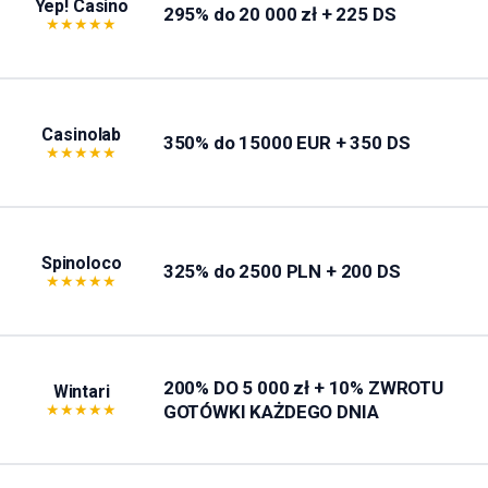
Yep! Casino
295% do 20 000 zł + 225 DS
★
★
★
★
★
Casinolab
350% do 15000 EUR + 350 DS
★
★
★
★
★
Spinoloco
325% do 2500 PLN + 200 DS
★
★
★
★
★
200% DO 5 000 zł + 10% ZWROTU
Wintari
★
★
★
★
★
GOTÓWKI KAŻDEGO DNIA