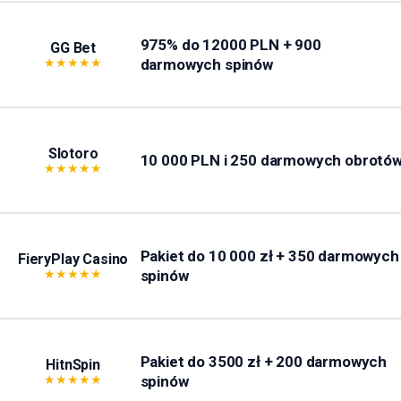
975% do 12000 PLN + 900
GG Bet
★
★
★
★
★
darmowych spinów
Slotoro
10 000 PLN i 250 darmowych obrotó
★
★
★
★
★
Pakiet do 10 000 zł + 350 darmowych
FieryPlay Casino
★
★
★
★
★
spinów
Pakiet do 3500 zł + 200 darmowych
HitnSpin
★
★
★
★
★
spinów