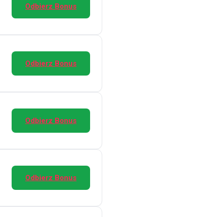
Odbierz Bonus
Odbierz Bonus
Odbierz Bonus
Odbierz Bonus