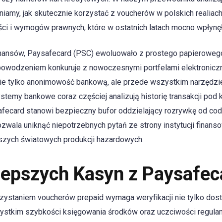
niamy, jak skutecznie korzystać z voucherów w polskich realiac
ści i wymogów prawnych, które w ostatnich latach mocno wpłynęł
 finansów, Paysafecard (PSC) ewoluowało z prostego papierowe
 powodzeniem konkuruje z nowoczesnymi portfelami elektronic
ie tylko anonimowość bankową, ale przede wszystkim narzędzie
ystemy bankowe coraz częściej analizują historię transakcji pod
ysafecard stanowi bezpieczny bufor oddzielający rozrywkę od co
zwala uniknąć niepotrzebnych pytań ze strony instytucji finans
szych światowych produkcji hazardowych.
lepszych Kasyn z Paysafe
zystaniem voucherów prepaid wymaga weryfikacji nie tylko do
szystkim szybkości księgowania środków oraz uczciwości regu