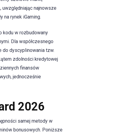
h, uwzględniając najnowsze
y na rynek iGaming.
go kodu w rozbudowany
znymi. Dla współczesnego
 do dyscyplinowania tzw.
 kątem zdolności kredytowej
dziennych finansów
owych, jednocześnie
card 2026
stępności samej metody w
laminów bonusowych. Poniższe