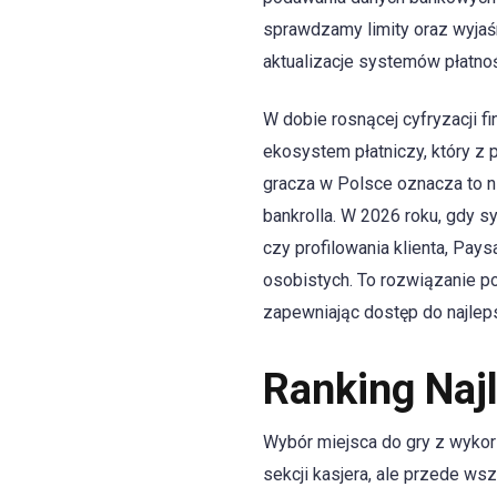
sprawdzamy limity oraz wyjaś
aktualizacje systemów płatno
W dobie rosnącej cyfryzacji
ekosystem płatniczy, który z
gracza w Polsce oznacza to n
bankrolla. W 2026 roku, gdy s
czy profilowania klienta, Pa
osobistych. To rozwiązanie po
zapewniając dostęp do najlep
Ranking Naj
Wybór miejsca do gry z wykor
sekcji kasjera, ale przede w