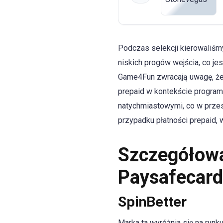
Podczas selekcji kierowaliśm
niskich progów wejścia, co je
Game4Fun zwracają uwagę, że 
prepaid w kontekście program
natychmiastowymi, co w przes
przypadku płatności prepaid,
Szczegółowa
Paysafecard
SpinBetter
Marka ta wyróżnia się na rynk