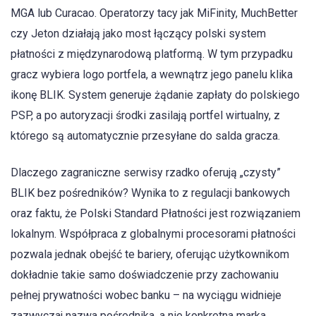
MGA lub Curacao. Operatorzy tacy jak MiFinity, MuchBetter
czy Jeton działają jako most łączący polski system
płatności z międzynarodową platformą. W tym przypadku
gracz wybiera logo portfela, a wewnątrz jego panelu klika
ikonę BLIK. System generuje żądanie zapłaty do polskiego
PSP, a po autoryzacji środki zasilają portfel wirtualny, z
którego są automatycznie przesyłane do salda gracza.
Dlaczego zagraniczne serwisy rzadko oferują „czysty”
BLIK bez pośredników? Wynika to z regulacji bankowych
oraz faktu, że Polski Standard Płatności jest rozwiązaniem
lokalnym. Współpraca z globalnymi procesorami płatności
pozwala jednak obejść te bariery, oferując użytkownikom
dokładnie takie samo doświadczenie przy zachowaniu
pełnej prywatności wobec banku – na wyciągu widnieje
zazwyczaj nazwa pośrednika, a nie konkretna marka