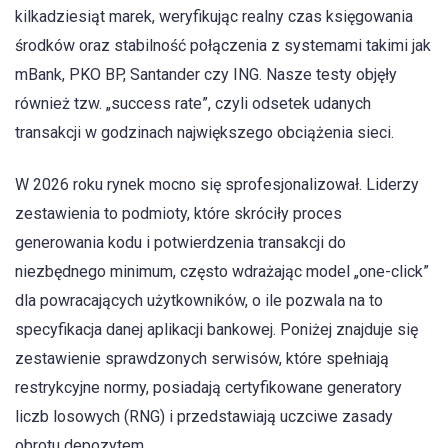
kilkadziesiąt marek, weryfikując realny czas księgowania
środków oraz stabilność połączenia z systemami takimi jak
mBank, PKO BP, Santander czy ING. Nasze testy objęły
również tzw. „success rate”, czyli odsetek udanych
transakcji w godzinach największego obciążenia sieci.
W 2026 roku rynek mocno się sprofesjonalizował. Liderzy
zestawienia to podmioty, które skróciły proces
generowania kodu i potwierdzenia transakcji do
niezbędnego minimum, często wdrażając model „one-click”
dla powracających użytkowników, o ile pozwala na to
specyfikacja danej aplikacji bankowej. Poniżej znajduje się
zestawienie sprawdzonych serwisów, które spełniają
restrykcyjne normy, posiadają certyfikowane generatory
liczb losowych (RNG) i przedstawiają uczciwe zasady
obrotu depozytem.