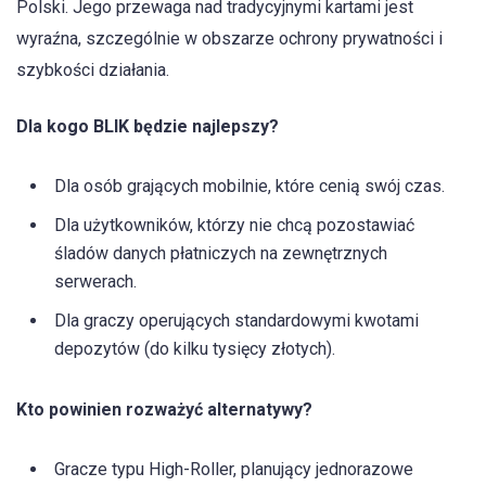
Polski. Jego przewaga nad tradycyjnymi kartami jest
wyraźna, szczególnie w obszarze ochrony prywatności i
szybkości działania.
Dla kogo BLIK będzie najlepszy?
Dla osób grających mobilnie, które cenią swój czas.
Dla użytkowników, którzy nie chcą pozostawiać
śladów danych płatniczych na zewnętrznych
serwerach.
Dla graczy operujących standardowymi kwotami
depozytów (do kilku tysięcy złotych).
Kto powinien rozważyć alternatywy?
Gracze typu High-Roller, planujący jednorazowe