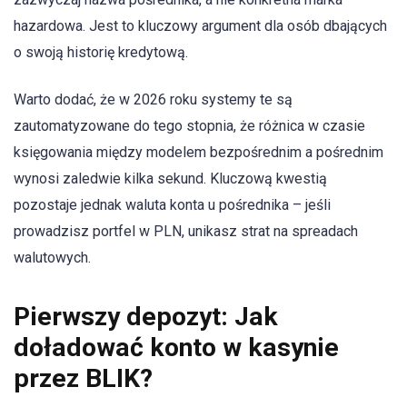
hazardowa. Jest to kluczowy argument dla osób dbających
o swoją historię kredytową.
Warto dodać, że w 2026 roku systemy te są
zautomatyzowane do tego stopnia, że różnica w czasie
księgowania między modelem bezpośrednim a pośrednim
wynosi zaledwie kilka sekund. Kluczową kwestią
pozostaje jednak waluta konta u pośrednika – jeśli
prowadzisz portfel w PLN, unikasz strat na spreadach
walutowych.
Pierwszy depozyt: Jak
doładować konto w kasynie
przez BLIK?