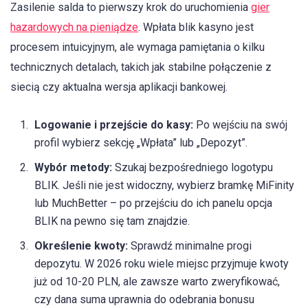
Zasilenie salda to pierwszy krok do uruchomienia
gier
hazardowych na pieniądze
. Wpłata blik kasyno jest
procesem intuicyjnym, ale wymaga pamiętania o kilku
technicznych detalach, takich jak stabilne połączenie z
siecią czy aktualna wersja aplikacji bankowej.
Logowanie i przejście do kasy:
Po wejściu na swój
profil wybierz sekcję „Wpłata” lub „Depozyt”.
Wybór metody:
Szukaj bezpośredniego logotypu
BLIK. Jeśli nie jest widoczny, wybierz bramkę MiFinity
lub MuchBetter – po przejściu do ich panelu opcja
BLIK na pewno się tam znajdzie.
Określenie kwoty:
Sprawdź minimalne progi
depozytu. W 2026 roku wiele miejsc przyjmuje kwoty
już od 10-20 PLN, ale zawsze warto zweryfikować,
czy dana suma uprawnia do odebrania bonusu