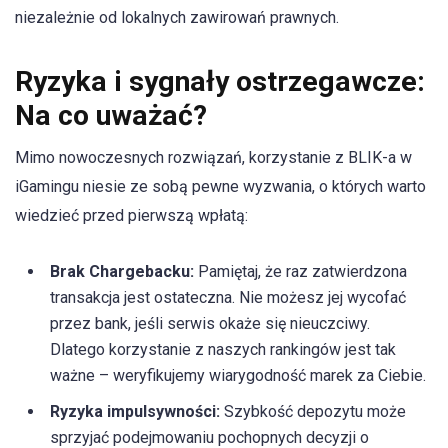
niezależnie od lokalnych zawirowań prawnych.
Ryzyka i sygnały ostrzegawcze:
Na co uważać?
Mimo nowoczesnych rozwiązań, korzystanie z BLIK-a w
iGamingu niesie ze sobą pewne wyzwania, o których warto
wiedzieć przed pierwszą wpłatą:
Brak Chargebacku:
Pamiętaj, że raz zatwierdzona
transakcja jest ostateczna. Nie możesz jej wycofać
przez bank, jeśli serwis okaże się nieuczciwy.
Dlatego korzystanie z naszych rankingów jest tak
ważne – weryfikujemy wiarygodność marek za Ciebie.
Ryzyka impulsywności:
Szybkość depozytu może
sprzyjać podejmowaniu pochopnych decyzji o