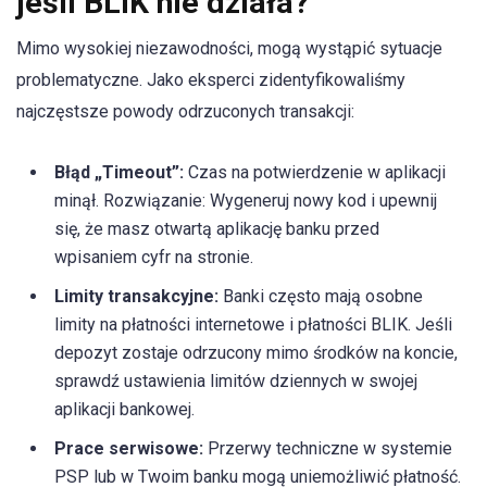
jeśli BLIK nie działa?
Mimo wysokiej niezawodności, mogą wystąpić sytuacje
problematyczne. Jako eksperci zidentyfikowaliśmy
najczęstsze powody odrzuconych transakcji:
Błąd „Timeout”:
Czas na potwierdzenie w aplikacji
minął. Rozwiązanie: Wygeneruj nowy kod i upewnij
się, że masz otwartą aplikację banku przed
wpisaniem cyfr na stronie.
Limity transakcyjne:
Banki często mają osobne
limity na płatności internetowe i płatności BLIK. Jeśli
depozyt zostaje odrzucony mimo środków na koncie,
sprawdź ustawienia limitów dziennych w swojej
aplikacji bankowej.
Prace serwisowe:
Przerwy techniczne w systemie
PSP lub w Twoim banku mogą uniemożliwić płatność.