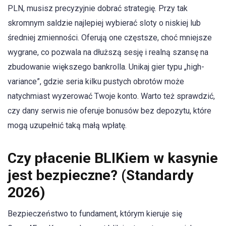
PLN, musisz precyzyjnie dobrać strategię. Przy tak
skromnym saldzie najlepiej wybierać sloty o niskiej lub
średniej zmienności. Oferują one częstsze, choć mniejsze
wygrane, co pozwala na dłuższą sesję i realną szansę na
zbudowanie większego bankrolla. Unikaj gier typu „high-
variance”, gdzie seria kilku pustych obrotów może
natychmiast wyzerować Twoje konto. Warto też sprawdzić,
czy dany serwis nie oferuje bonusów bez depozytu, które
mogą uzupełnić taką małą wpłatę.
Czy płacenie BLIKiem w kasynie
jest bezpieczne? (Standardy
2026)
Bezpieczeństwo to fundament, którym kieruje się