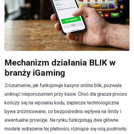
Mechanizm działania BLIK w
branży iGaming
Zrozumienie, jak funkcjonuje kasyno online blik, pozwala
uniknąć nieporozumień przy kasie. Choć dla gracza proces
kończy się na wpisaniu kodu, zaplecze technologiczne
bywa zróżnicowane, co bezpośrednio wpływa na limity i
ewentualne prowizje. Na rynku funkcjonują dwa główne
modele wdrażania tej płatności, różniące się rolą podmiotu