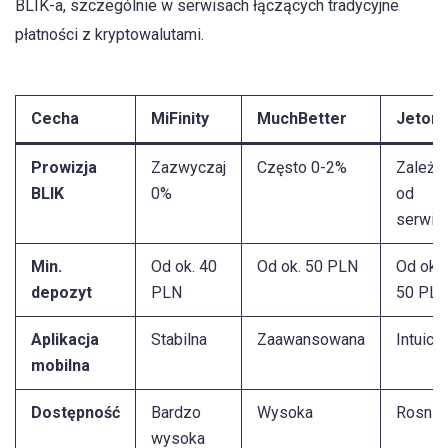
BLIK-a, szczególnie w serwisach łączących tradycyjne
płatności z kryptowalutami.
Cecha
MiFinity
MuchBetter
Jeton
Prowizja
Zazwyczaj
Często 0-2%
Zależn
BLIK
0%
od
serwis
Min.
Od ok. 40
Od ok. 50 PLN
Od ok.
depozyt
PLN
50 PL
Aplikacja
Stabilna
Zaawansowana
Intuicyj
mobilna
Dostępność
Bardzo
Wysoka
Rosną
wysoka