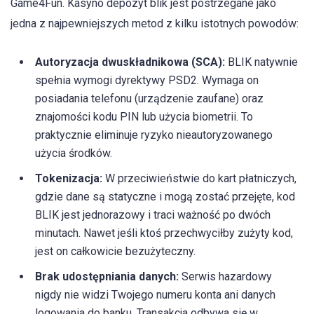
Game4Fun. Kasyno depozyt blik jest postrzegane jako
jedna z najpewniejszych metod z kilku istotnych powodów:
Autoryzacja dwuskładnikowa (SCA):
BLIK natywnie
spełnia wymogi dyrektywy PSD2. Wymaga on
posiadania telefonu (urządzenie zaufane) oraz
znajomości kodu PIN lub użycia biometrii. To
praktycznie eliminuje ryzyko nieautoryzowanego
użycia środków.
Tokenizacja:
W przeciwieństwie do kart płatniczych,
gdzie dane są statyczne i mogą zostać przejęte, kod
BLIK jest jednorazowy i traci ważność po dwóch
minutach. Nawet jeśli ktoś przechwyciłby zużyty kod,
jest on całkowicie bezużyteczny.
Brak udostępniania danych:
Serwis hazardowy
nigdy nie widzi Twojego numeru konta ani danych
logowania do banku. Transakcja odbywa się w