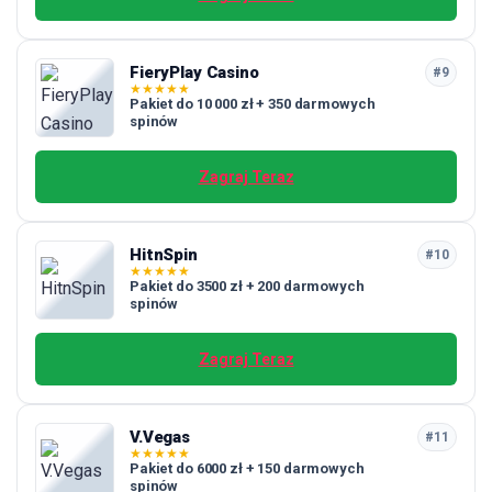
FieryPlay Casino
#9
★
★
★
★
★
Pakiet do 10 000 zł + 350 darmowych
spinów
Zagraj Teraz
HitnSpin
#10
★
★
★
★
★
Pakiet do 3500 zł + 200 darmowych
spinów
Zagraj Teraz
V.Vegas
#11
★
★
★
★
★
Pakiet do 6000 zł + 150 darmowych
spinów